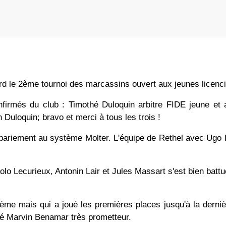
rd le 2ème tournoi des marcassins ouvert aux jeunes licenci
onfirmés du club : Timothé Duloquin arbitre FIDE jeune et a
 Duloquin; bravo et merci à tous les trois !
ppariement au système Molter. L'équipe de Rethel avec Ug
lo Lecurieux, Antonin Lair et Jules Massart s'est bien battu
ième mais qui a joué les premières places jusqu'à la derni
ncié Marvin Benamar très prometteur.