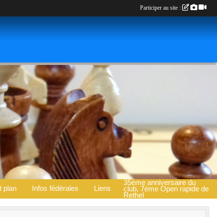
Participer au site :
35ème anniversaire du
t plan
Infos fédérales
Liens
club, 7ème Open rapide de
Rethel