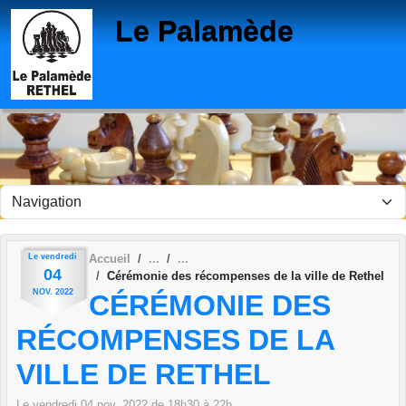
Panneau de gestion des cookies
Le Palamède
Le
vendredi
Accueil
04
Cérémonie des récompenses de la ville de Rethel
NOV.
2022
CÉRÉMONIE DES
RÉCOMPENSES DE LA
VILLE DE RETHEL
Le
vendredi
04
nov.
2022
de 18h30 à 22h