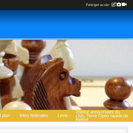
Participer au site :
35ème anniversaire du
t plan
Infos fédérales
Liens
club, 7ème Open rapide de
Rethel