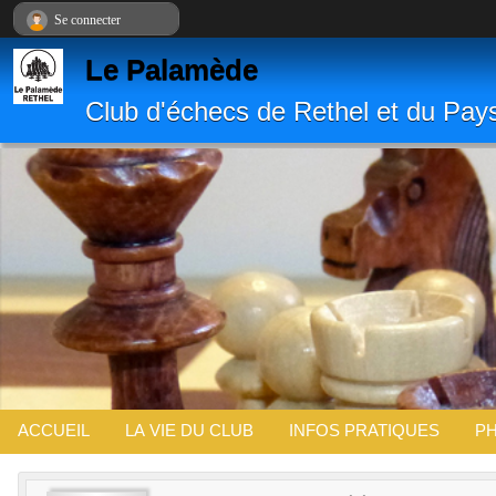
Panneau de gestion des cookies
Se connecter
Le Palamède
Club d'échecs de Rethel et du Pay
ACCUEIL
LA VIE DU CLUB
INFOS PRATIQUES
PH