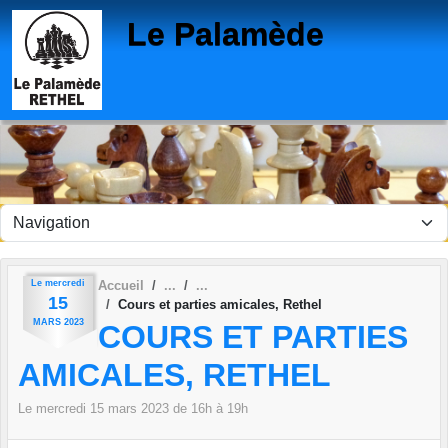
Panneau de gestion des cookies
Le Palamède
Le
mercredi
Accueil
15
Cours et parties amicales, Rethel
MARS
2023
COURS ET PARTIES
AMICALES, RETHEL
Le
mercredi
15
mars
2023
de 16h à 19h