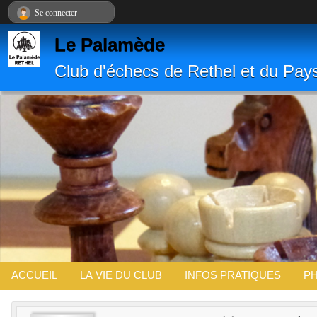
Panneau de gestion des cookies
Se connecter
Le Palamède
Club d'échecs de Rethel et du Pay
ACCUEIL
LA VIE DU CLUB
INFOS PRATIQUES
PH