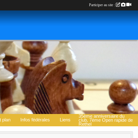
Participer au site :
35ème anniversaire du
t plan
Infos fédérales
Liens
club, 7ème Open rapide de
Rethel