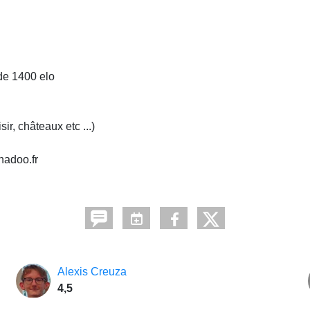
de 1400 elo
r, châteaux etc ...)
nadoo.fr
Alexis Creuza
4,5