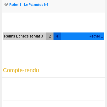
Rethel 1 - Le Palamède N4
Reims Echecs et Mat 3
2
4
Rethel 1
Compte-rendu