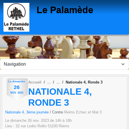
Panneau de gestion des cookies
Le Palamède
Le
dimanche
Accueil
Nationale 4, Ronde 3
26
NATIONALE 4,
NOV.
2023
RONDE 3
Nationale 4, 3ème journée
/ Contre
Reims Echec et Mat 3
Le
dimanche
26
nov.
2023
de 14h à 18h
Lieu :
32 rue Ledru Rollin
51100
Reims