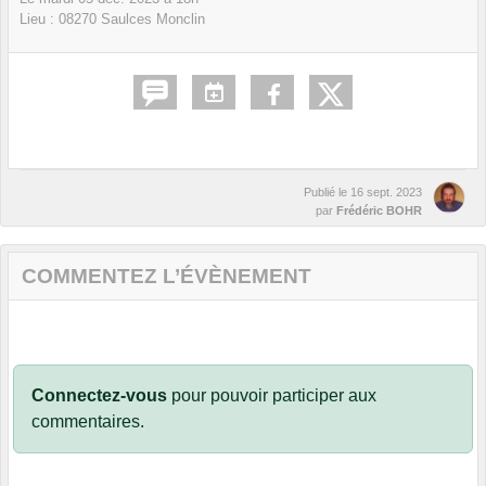
Lieu :
08270
Saulces Monclin
Publié le
16 sept. 2023
par
Frédéric BOHR
COMMENTEZ L’ÉVÈNEMENT
Connectez-vous
pour pouvoir participer aux
commentaires.