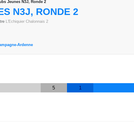
lubs Jeunes N3J, Ronde 2
S N3J, RONDE 2
ntre
L'Echiquier Chalonnais 2
Champagne-Ardenne
5
1