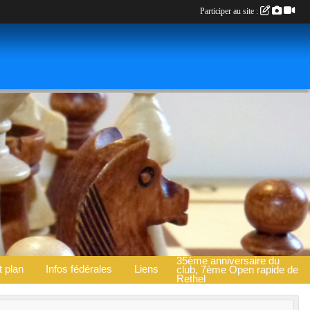
Participer au site :
35ème anniversaire du
t plan
Infos fédérales
Liens
club, 7ème Open rapide de
Rethel