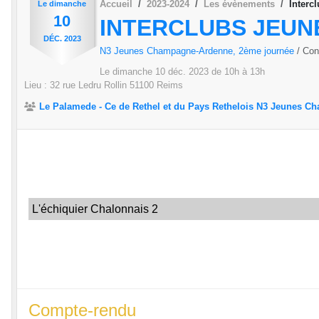
Accueil
2023-2024
Les évènements
Interc
Le
dimanche
10
INTERCLUBS JEUNE
DÉC.
2023
N3 Jeunes Champagne-Ardenne, 2ème journée
/ Co
Le
dimanche
10
déc.
2023
de 10h à 13h
Lieu :
32 rue Ledru Rollin
51100
Reims
Le Palamede - Ce de Rethel et du Pays Rethelois N3 Jeunes 
L'échiquier Chalonnais 2
Compte-rendu