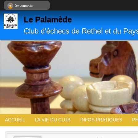
Panneau de gestion des cookies
Se connecter
Le Palamède
Club d'échecs de Rethel et du Pay
ACCUEIL
LA VIE DU CLUB
INFOS PRATIQUES
PH