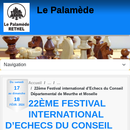
Panneau de gestion des cookies
Le Palamède
Du
samedi
Accueil
17
22ème Festival international d’Echecs du Conseil
Départemental de Meurthe et Moselle
au
dimanche
18
22ÈME FESTIVAL
FÉVR.
2024
INTERNATIONAL
D’ECHECS DU CONSEIL