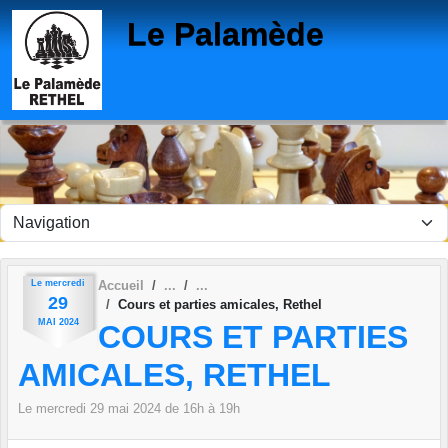
Panneau de gestion des cookies
Le Palamède
Le
mercredi
Accueil
29
Cours et parties amicales, Rethel
MAI
2024
COURS ET PARTIES
AMICALES, RETHEL
Le
mercredi
29
mai
2024
de 16h à 19h