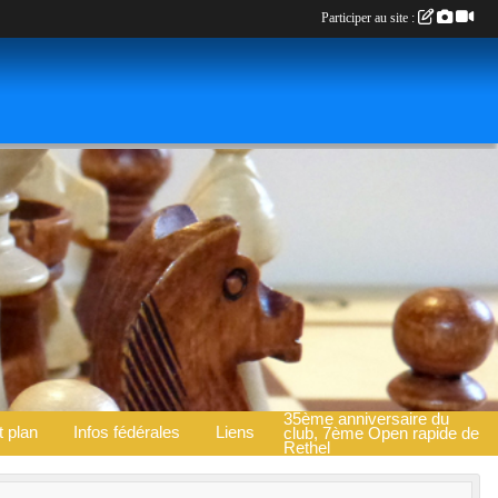
Participer au site :
35ème anniversaire du
t plan
Infos fédérales
Liens
club, 7ème Open rapide de
Rethel