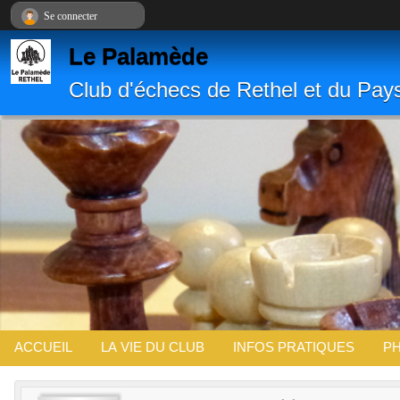
Panneau de gestion des cookies
Se connecter
Le Palamède
Club d'échecs de Rethel et du Pay
ACCUEIL
LA VIE DU CLUB
INFOS PRATIQUES
PH