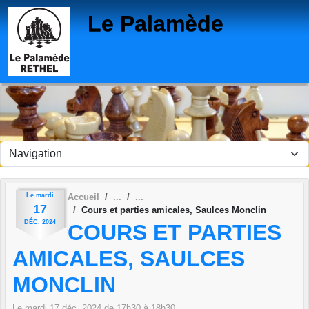
Panneau de gestion des cookies
Le Palamède
Le
mardi
Accueil
17
Cours et parties amicales, Saulces Monclin
DÉC.
2024
COURS ET PARTIES
AMICALES, SAULCES
MONCLIN
Le
mardi
17
déc.
2024
de 17h30 à 18h30