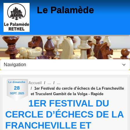
Panneau de gestion des cookies
Le Palamède
Le
dimanche
Accueil
28
1er Festival du cercle d’échecs de La Francheville
et Truculent Gambit de la Volga - Rapide
SEPT.
2025
1ER FESTIVAL DU
CERCLE D’ÉCHECS DE LA
FRANCHEVILLE ET