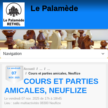
Panneau de gestion des cookies
Le Palamède
Le
vendredi
Accueil
07
Cours et parties amicales, Neuflize
NOV.
2025
COURS ET PARTIES
AMICALES, NEUFLIZE
Le
vendredi
07
nov.
2025
de 17h à 18h45
Lieu :
salle multiactivités
08300
Neuflize