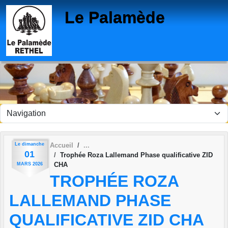
Panneau de gestion des cookies
Le Palamède
Le
dimanche
Accueil
01
Trophée Roza Lallemand Phase qualificative ZID
CHA
MARS
2026
TROPHÉE ROZA
LALLEMAND PHASE
QUALIFICATIVE ZID CHA