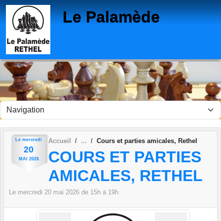
Panneau de gestion des cookies
Le Palamède
Le
mercredi
Accueil
Cours et parties amicales, Rethel
20
COURS ET PARTIES
MAI
2026
AMICALES, RETHEL
Le
mercredi
20
mai
2026
de 15h à 19h