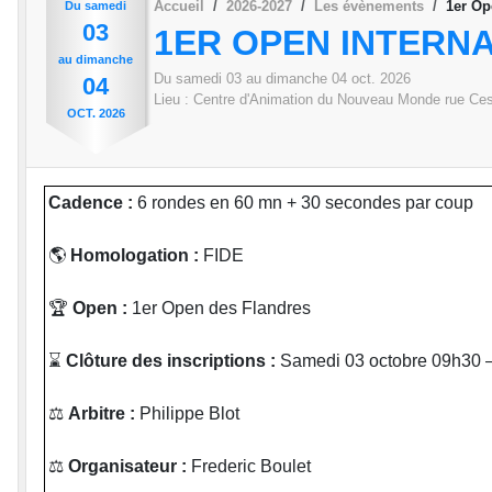
Accueil
2026-2027
Les évènements
1er Op
Du
samedi
03
1ER OPEN INTERN
au
dimanche
Du
samedi
03
au
dimanche
04
oct.
2026
04
Lieu :
Centre d'Animation du Nouveau Monde rue C
OCT.
2026
Cadence :
6 rondes en 60 mn + 30 secondes par coup
🌎
Homologation :
FIDE
🏆
Open :
1er Open des Flandres
⌛
Clôture des inscriptions :
Samedi 03 octobre 09h30 –
⚖
Arbitre :
Philippe Blot
⚖
Organisateur :
Frederic Boulet