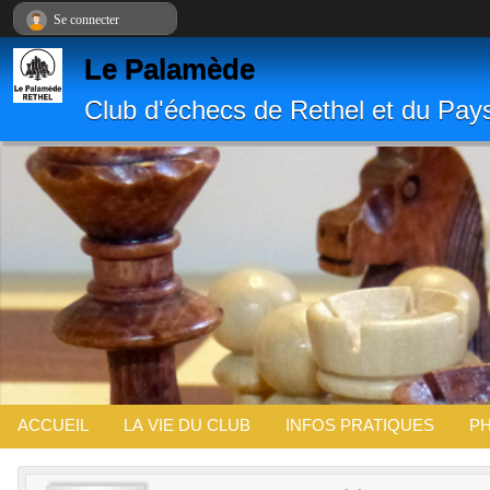
Panneau de gestion des cookies
Se connecter
Le Palamède
Club d'échecs de Rethel et du Pay
ACCUEIL
LA VIE DU CLUB
INFOS PRATIQUES
PH