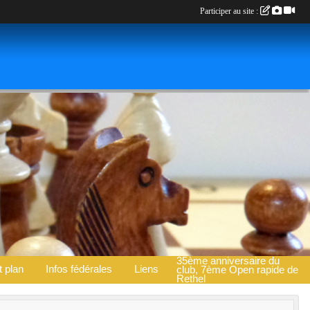
Participer au site :
35ème anniversaire du
t plan
Infos fédérales
Liens
club, 7ème Open rapide de
Rethel