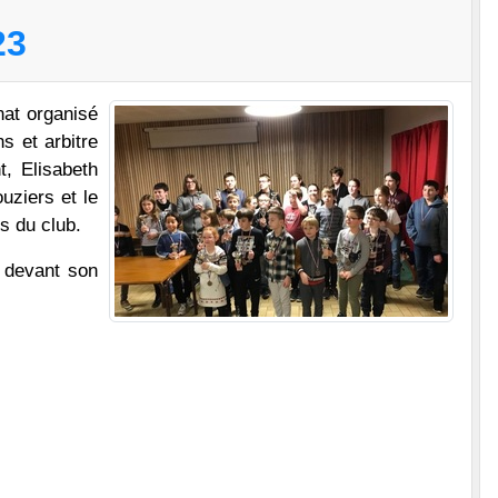
23
at organisé
 et arbitre
t, Elisabeth
uziers et le
s du club.
 devant son