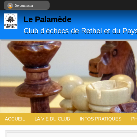
Panneau de gestion des cookies
Se connecter
Le Palamède
Club d'échecs de Rethel et du Pay
ACCUEIL
LA VIE DU CLUB
INFOS PRATIQUES
PH