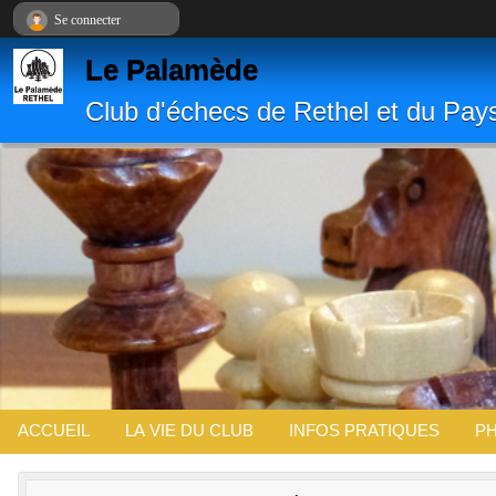
Panneau de gestion des cookies
Se connecter
Le Palamède
Club d'échecs de Rethel et du Pay
ACCUEIL
LA VIE DU CLUB
INFOS PRATIQUES
PH