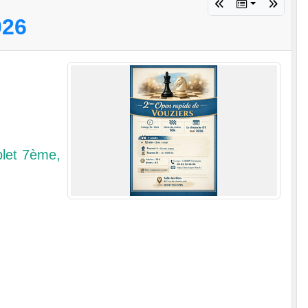
026
blet 7ème,