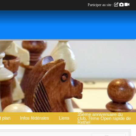
Participer au site :
35ème anniversaire du
t plan
Infos fédérales
Liens
club, 7ème Open rapide de
Rethel