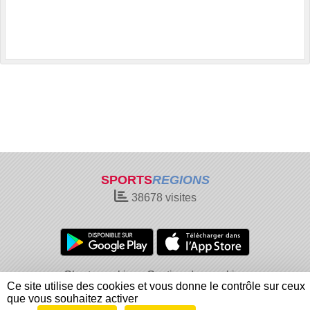
SPORTS
REGIONS
38678
visites
Charte cookies
Gestion des cookies
Ce site utilise des cookies et vous donne le contrôle sur ceux
Informations légales
Signaler un contenu inapproprié
que vous souhaitez activer